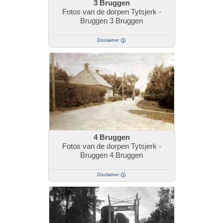
3 Bruggen
Fotos van de dorpen Tytsjerk -
Bruggen 3 Bruggen
Disclaimer
4 Bruggen
Fotos van de dorpen Tytsjerk -
Bruggen 4 Bruggen
Disclaimer