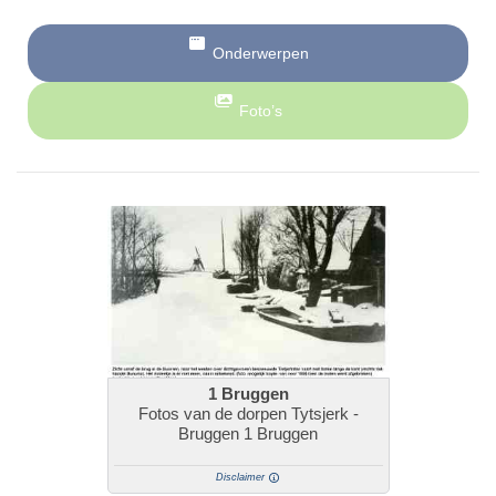
Onderwerpen
Foto’s
1 Bruggen
Fotos van de dorpen Tytsjerk -
Bruggen 1 Bruggen
Disclaimer