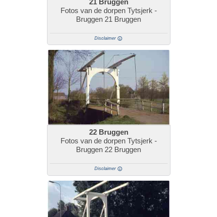
21 Bruggen
Fotos van de dorpen Tytsjerk -
Bruggen 21 Bruggen
Disclaimer
22 Bruggen
Fotos van de dorpen Tytsjerk -
Bruggen 22 Bruggen
Disclaimer