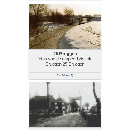
25 Bruggen
Fotos van de dorpen Tytsjerk -
Bruggen 25 Bruggen
Disclaimer