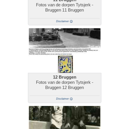
Fotos van de dorpen Tytsjerk -
Bruggen 11 Bruggen
Disclaimer
12 Bruggen
Fotos van de dorpen Tytsjerk -
Bruggen 12 Bruggen
Disclaimer