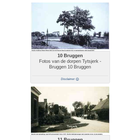
10 Bruggen
Fotos van de dorpen Tytsjerk -
Bruggen 10 Bruggen
Disclaimer
11 Bruggen