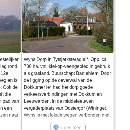
estelijker
Wyns Dorp in Tytsjerksteradiel*. Opp. ca.
 lag rond
780 ha. vnl. klei-op-veengebied in gebruik
e 12e
als grasland. Buurschap: Bartlehiem. Door
eg en is
de ligging op de oeverwal van de
p. Ook de
Dokkumer Ie* had het dorp goede
it die
verkeersverbindingen met Dokkum en
en pad van
Leeuwarden. In de middeleeuwen
en een
vergaderplaats van Oostergo* (Wininge).
jzen naar
Wyns is met lokale wegen verbonden met
erk, ene
de buurdorpen in de Trynwâlden*
Lees meer
meld als
(waarmee wordt samengewerkt) en