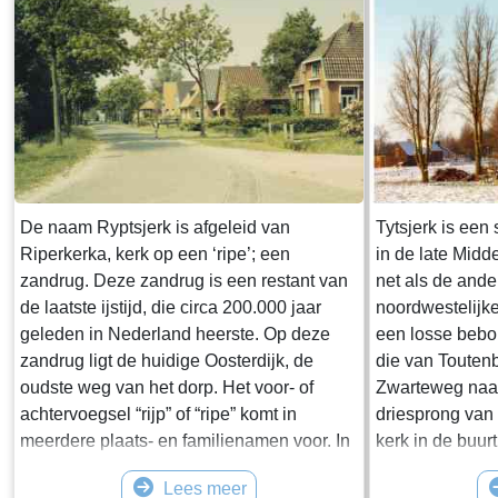
De naam Ryptsjerk is afgeleid van
Tytsjerk is een 
Riperkerka, kerk op een ‘ripe’; een
in de late Midd
zandrug. Deze zandrug is een restant van
net als de ande
de laatste ijstijd, die circa 200.000 jaar
noordwestelijke
geleden in Nederland heerste. Op deze
een losse bebo
zandrug ligt de huidige Oosterdijk, de
die van Touten
oudste weg van het dorp. Het voor- of
Zwarteweg naar
achtervoegsel “rijp” of “ripe” komt in
driesprong van
meerdere plaats- en familienamen voor. In
kerk in de buurt
de 14e eeuw wordt voor het eerst melding
meer concentra
Lees meer
gemaakt van Riperkerka, een nederzetting
vinden. Op de gr