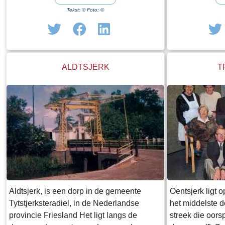
van vissers, turfmakers en rietsnijders. De
Schotanus uit 1
Tekst: © Foto: ©
rietcultuur en het turfmaken hield lange tijd
Tytsjerk aan d
stand. Het beeld “de Leiker” herinnert nog
door een aantal
aan het opbaggeren van de “klyn”, de
Friesland Won
grondstof voor turf. Bron: Trynwâlden
ALDTSJERK
T
Online
Aldtsjerk, is een dorp in de gemeente
Oentsjerk ligt 
Tytstjerksteradiel, in de Nederlandse
het middelste 
provincie Friesland Het ligt langs de
streek die oorsp