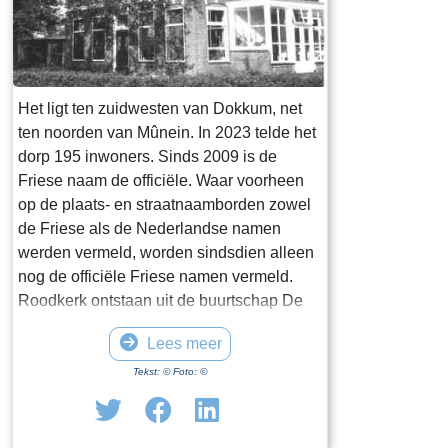
Wynse was de 
gehele streek 
genoemd, naar 
Tryntsjemuoi. 
Het ligt ten zuidwesten van Dokkum, net
ten noorden van Mûnein. In 2023 telde het
dorp 195 inwoners. Sinds 2009 is de
Friese naam de officiële. Waar voorheen
op de plaats- en straatnaamborden zowel
de Friese als de Nederlandse namen
werden vermeld, worden sindsdien alleen
nog de officiële Friese namen vermeld.
Roodkerk ontstaan uit de buurtschap De
Weerburen, het landhuis De Healbird, en
Lees meer
de boerderij De Seijewier. In vroeger tijden
stond in Roodkerk een State: de Siccama
Tekst: © Foto: ©
State. De state is voor 1700 gesloopt. Ten
noordoosten van Roodkerk staat de
poldermolen "de Hoop Bron: Wikipedia