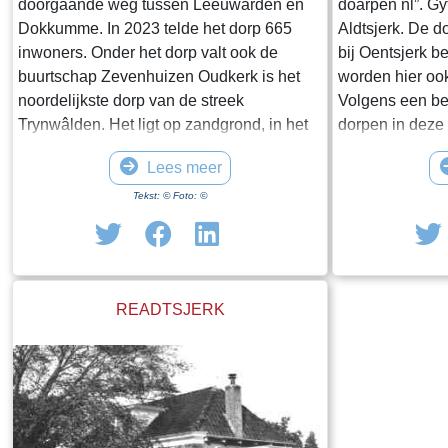
doorgaande weg tussen Leeuwarden en
doarpen nl”. Gy
Dokkumme. In 2023 telde het dorp 665
Aldtsjerk. De d
inwoners. Onder het dorp valt ook de
bij Oentsjerk 
buurtschap Zevenhuizen Oudkerk is het
worden hier oo
noordelijkste dorp van de streek
Volgens een be
Trynwâlden. Het ligt op zandgrond, in het
dorpen in deze 
oudere deel van Friesland. De
hier vroeger ee
Lees meer
Aldtsjrrksterfeart loopt in noordwestelijke
woonde met ze
richting naar Bartlehiem. Ten zuidwesten
kregen ieder al
Tekst: © Foto: ©
van het dorp ligt de Aldtsjerkstermar Iets
boerderij met v
ten westen daarvan staat, een
omgeving waari
poldermolen die uit 1864 dateert. Nabij
bouwden ze mee
Oudkerk bevindt zich de Linze Bron:
ook een kerk. 
READTSJERK
Wikipedia
buurtschappen 
werd Aldtsjerk 
genoemd en Oen
Oene gesticht z
Rode werd Rood
Ryptsjerk, Tiet