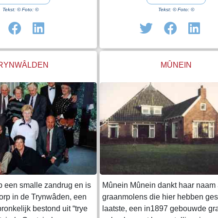
716 is ook te zien dat
'Gheszerka', in 1511 als Geekerck
Tekst: © Foto: ©
Tekst: © Foto: ©
e westzijde werd begrensd
1580 als Ghietercke. Aan een ou
 plassen, zandingen. Bron:
vermelding als Ghetzercka in 124
derland
aan de echtheid ervan sterk getwij
(bron Wikipedia)
RYNWÂLDEN
MÛNEIN
op een smalle zandrug en is
Mûnein Mûnein dankt haar naam
dorp in de Trynwâden, een
graanmolens die hier hebben ges
ronkelijk bestond uit “trye
laatste, een in1897 gebouwde gr