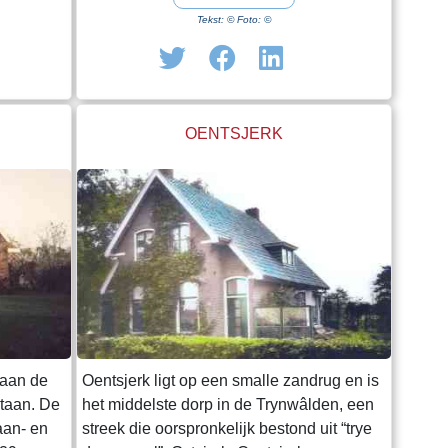
(e) en in
vandaar met Leeuwarden. Er zijn geen
Tekst: © Foto: ©
dere
voorzieningen, afgezien van een vnl.
2 wordt
toeristisch fietsen voetveer met
feld.
naastgelegen eetgelegenheid. De voorm.
herv. Sint Vituskerk (oorspr. 13e eeuw)
OENTSJERK
wordt gebruikt door de PKN. Bron:
Encyslopedie van Friesland
 aan de
Oentsjerk ligt op een smalle zandrug en is
taan. De
het middelste dorp in de Trynwâlden, een
aan- en
streek die oorspronkelijk bestond uit “trye