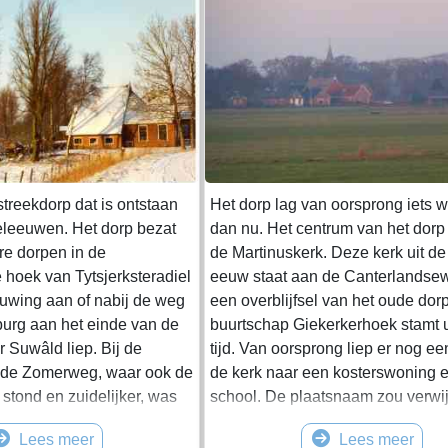
streekdorp dat is ontstaan
Het dorp lag van oorsprong iets w
eleeuwen. Het dorp bezat
dan nu. Het centrum van het dorp
re dorpen in de
de Martinuskerk. Deze kerk uit d
 hoek van Tytsjerksteradiel
eeuw staat aan de Canterlandsew
uwing aan of nabij de weg
een overblijfsel van het oude dor
burg aan het einde van de
buurtschap Giekerkerhoek stamt u
 Suwâld liep. Bij de
tijd. Van oorsprong liep er nog e
 de Zomerweg, waar ook de
de kerk naar een kosterswoning 
 stond en zuidelijker, was
school. De plaatsnaam zou verwi
tie in de bebouwing te
de oprichter of eigenaar van de k
Lees meer
Lees meer
ietenijkaart in de atlas van
'Gye'. In 1439 werd de plaats ver