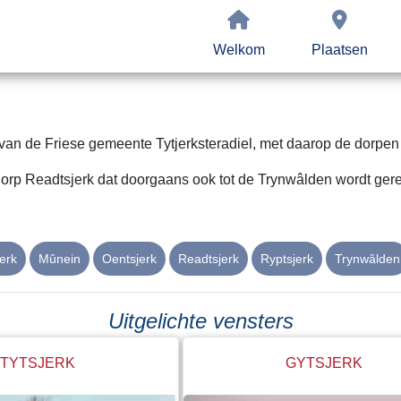
Welkom
Plaatsen
an de Friese gemeente Tytjerksteradiel, met daarop de dorpen A
 dorp Readtsjerk dat doorgaans ook tot de Trynwâlden wordt ger
erk
Mûnein
Oentsjerk
Readtsjerk
Ryptsjerk
Trynwâlden
Uitgelichte vensters
TYTSJERK
GYTSJERK