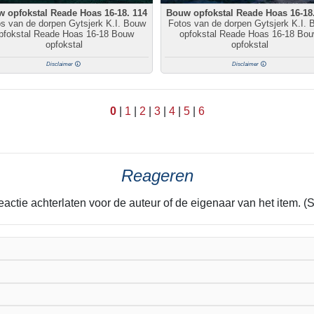
 opfokstal Reade Hoas 16-18. 114
Bouw opfokstal Reade Hoas 16-18
s van de dorpen Gytsjerk K.I. Bouw
Fotos van de dorpen Gytsjerk K.I. 
pfokstal Reade Hoas 16-18 Bouw
opfokstal Reade Hoas 16-18 Bo
opfokstal
opfokstal
Disclaimer
Disclaimer
0
|
1
|
2
|
3
|
4
|
5
|
6
Reageren
eactie achterlaten voor de auteur of de eigenaar van het item. (