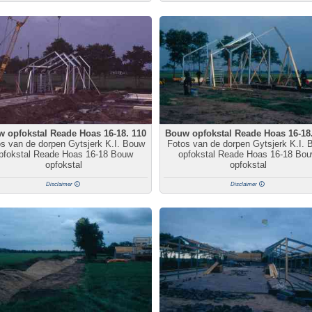
 opfokstal Reade Hoas 16-18. 110
Bouw opfokstal Reade Hoas 16-18
s van de dorpen Gytsjerk K.I. Bouw
Fotos van de dorpen Gytsjerk K.I. 
pfokstal Reade Hoas 16-18 Bouw
opfokstal Reade Hoas 16-18 Bo
opfokstal
opfokstal
Disclaimer
Disclaimer