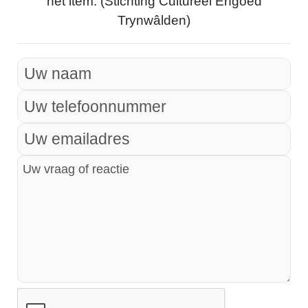
het item. (Stichting Cultureel Erfgoed
Trynwâlden)