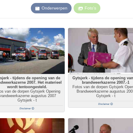
Onderwerpen
Foto’s
sjerk - tijdens de opening van de
Gytsjerk - tijdens de opening va
dweerkazerne 2007. Het materieel
brandweerkazerne 2007.-1
wordt tentoongesteld.
Fotos van de dorpen Gytsjerk Ope
os van de dorpen Gytsjerk Opening
Brandweerkazerne augustus 200
randweerkazerne augustus 2007
Gytsjerk - t
Gytsjerk - t
Disclaimer
Disclaimer