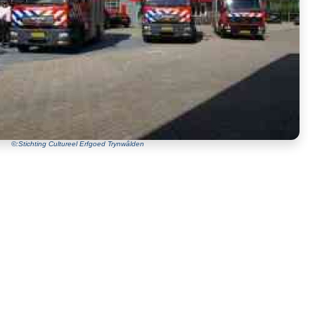
©:Stichting Cultureel Erfgoed Trynwâlden