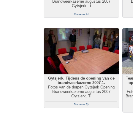
Brandweerkazerne augustus 2007
B
Gytsjerk - t
Disclaimer
Gytsjerk. Tijdens de opening van de
Tea
brandweerkazerne 2007-1.
op
Fotos van de dorpen Gytsjerk Opening
Brandweerkazerne augustus 2007
Fot
Gytsjerk. Ti
Bra
Disclaimer