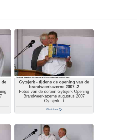
n de
Gytsjerk - tijdens de opening van de
brandweerkazerne 2007.-2
ning
Fotos van de dorpen Gytsjerk Opening
7
Brandweerkazerne augustus 2007
Gytsjerk - t
Disclaimer