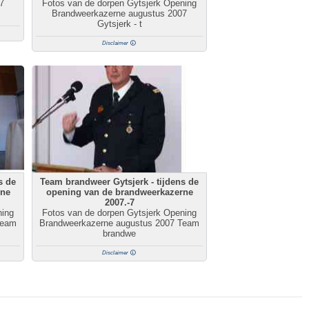
7
Fotos van de dorpen Gytsjerk Opening
Brandweerkazerne augustus 2007
Gytsjerk - t
Disclaimer
s de
Team brandweer Gytsjerk - tijdens de
rne
opening van de brandweerkazerne
2007.-7
ning
Fotos van de dorpen Gytsjerk Opening
Team
Brandweerkazerne augustus 2007 Team
brandwe
Disclaimer