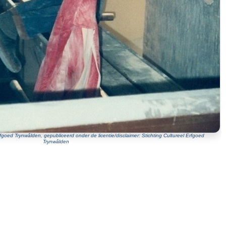
goed Trynwâlden, gepubliceerd onder de licentie/disclaimer: Stichting Cultureel Erfgoed
Trynwâlden