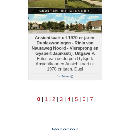
Ansichtkaart uit 1970-er jaren.
Duplexwoningen - Rinia van
Nautaweg Noord - Viersprong en
Gysbert Japiksstrj. Uitgave P.
Fotos van de dorpen Gytsjerk
Ansichtkaarten Ansichtkaart uit
1970-er jaren. Dupl
Disclaimer
0
|
1
|
2
|
3
|
4
|
5
|
6
|
7
Reageren