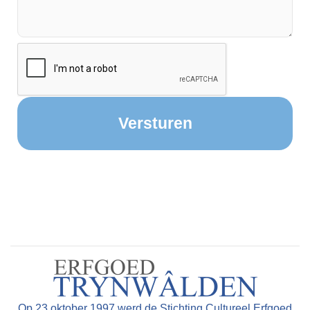
Op 23 oktober 1997 werd de Stichting Cultureel Erfgoed