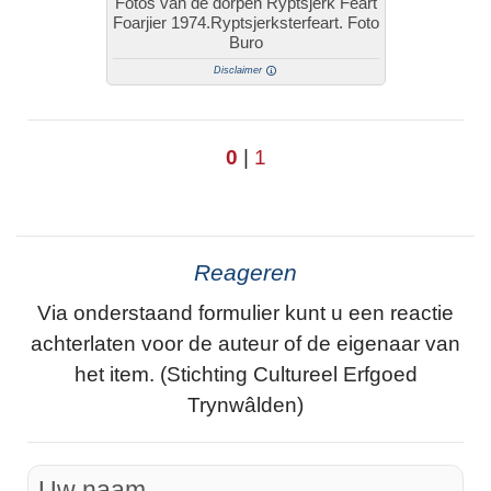
Fotos van de dorpen Ryptsjerk Feart
Foarjier 1974.Ryptsjerksterfeart. Foto
Buro
Disclaimer
0
|
1
Reageren
Via onderstaand formulier kunt u een reactie
achterlaten voor de auteur of de eigenaar van
het item. (Stichting Cultureel Erfgoed
Trynwâlden)