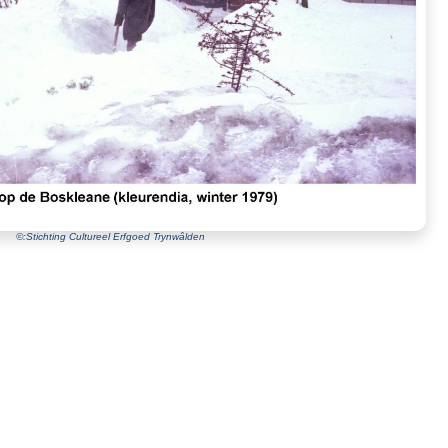
©:Stichting Cultureel Erfgoed Trynwâlden