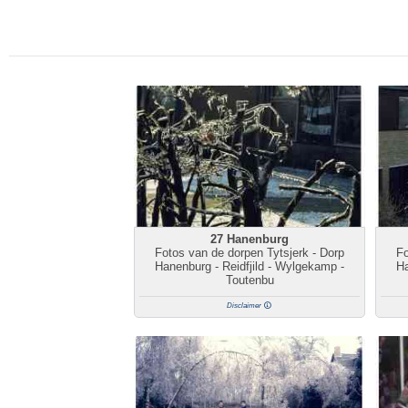
27 Hanenburg
Fotos van de dorpen Tytsjerk - Dorp
Fo
Hanenburg - Reidfjild - Wylgekamp -
Ha
Toutenbu
Disclaimer