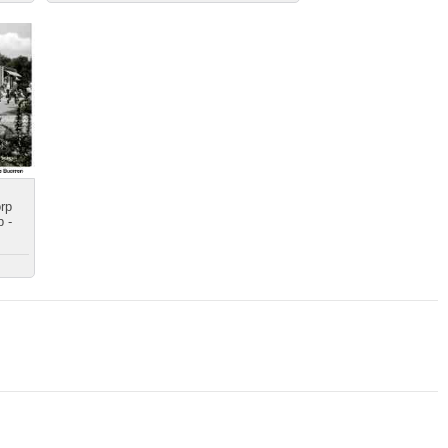
orp
p -