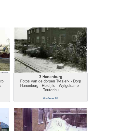
3 Hanenburg
orp
Fotos van de dorpen Tytsjerk - Dorp
p -
Hanenburg - Reidfjild - Wylgekamp -
Toutenbu
Disclaimer