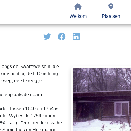
Welkom
Plaatsen
 Langs de Swarteweisein, die
ruispunt bij de E10 richting
e weg, eerst kreeg je
buitenplaats de naam
wde. Tussen 1640 en 1754 is
ieter Wybes. In 1754 kopen
 car. g. “een heerlijke zathe
nge Somerhuis en Huismanne