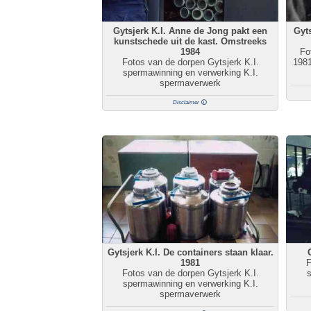
Gytsjerk K.I. Anne de Jong pakt een
Gyts
kunstschede uit de kast. Omstreeks
1984
Fo
Fotos van de dorpen Gytsjerk K.I.
1981
spermawinning en verwerking K.I.
spermaverwerk
Disclaimer
Gytsjerk K.I. De containers staan klaar.
1981
F
Fotos van de dorpen Gytsjerk K.I.
s
spermawinning en verwerking K.I.
spermaverwerk