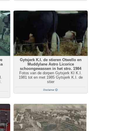
De
Gytsjerk K.I. de stieren Otwello en
ma
Muddylane Astro Licorice
schoongewassen in het stro. 1984
Fotos van de dorpen Gytsjerk KI K.I.
I.
1981 tot en met 1985 Gytsjerk K.I. de
.
stier
Disclaimer