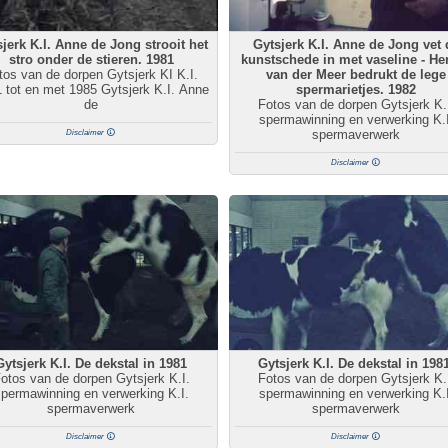
jerk K.I. Anne de Jong strooit het
Gytsjerk K.I. Anne de Jong vet 
stro onder de stieren. 1981
kunstschede in met vaseline - He
tos van de dorpen Gytsjerk KI K.I.
van der Meer bedrukt de lege
 tot en met 1985 Gytsjerk K.I. Anne
spermarietjes. 1982
de
Fotos van de dorpen Gytsjerk K.
spermawinning en verwerking K.I
spermaverwerk
Disclaimer
Disclaimer
Gytsjerk K.I. De dekstal in 1981
Gytsjerk K.I. De dekstal in 198
otos van de dorpen Gytsjerk K.I.
Fotos van de dorpen Gytsjerk K.
permawinning en verwerking K.I.
spermawinning en verwerking K.I
spermaverwerk
spermaverwerk
Disclaimer
Disclaimer