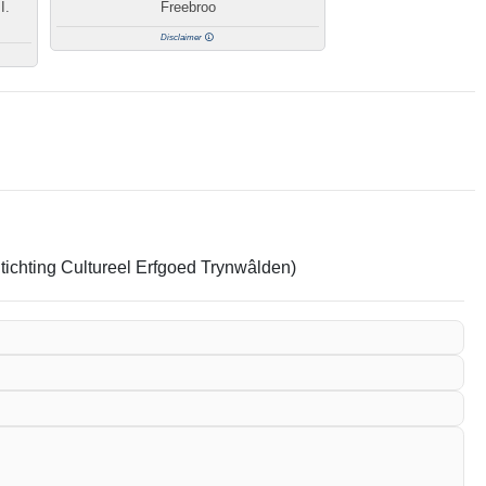
I.
Freebroo
Disclaimer
Stichting Cultureel Erfgoed Trynwâlden)