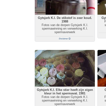
Gytsjerk K.I. De stikstof is zeer koud.
Gyt
1988
F
Fotos van de dorpen Gytsjerk K.I.
s
spermawinning en verwerking K.I.
spermaverwerk
Disclaimer
Gytsjerk K.I. Elke stier heeft zijn eigen
kleur in het spermavat. 1981
Fotos van de dorpen Gytsjerk K.I.
F
spermawinning en verwerking K.I.
s
spermaverwerk