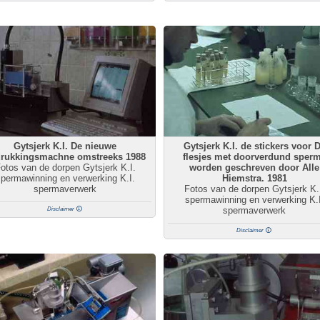
Gytsjerk K.I. De nieuwe
Gytsjerk K.I. de stickers voor 
rukkingsmachne omstreeks 1988
flesjes met doorverdund sper
otos van de dorpen Gytsjerk K.I.
worden geschreven door Alle
permawinning en verwerking K.I.
Hiemstra. 1981
spermaverwerk
Fotos van de dorpen Gytsjerk K.
spermawinning en verwerking K.I
spermaverwerk
Disclaimer
Disclaimer