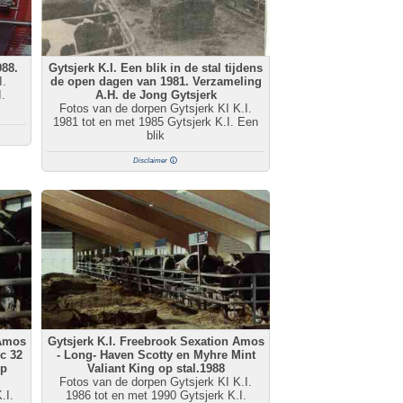
988.
Gytsjerk K.I. Een blik in de stal tijdens
I.
de open dagen van 1981. Verzameling
.
A.H. de Jong Gytsjerk
Fotos van de dorpen Gytsjerk KI K.I.
1981 tot en met 1985 Gytsjerk K.I. Een
blik
Disclaimer
 Amos
Gytsjerk K.I. Freebrook Sexation Amos
c 32
- Long- Haven Scotty en Myhre Mint
op
Valiant King op stal.1988
Fotos van de dorpen Gytsjerk KI K.I.
.I.
1986 tot en met 1990 Gytsjerk K.I.