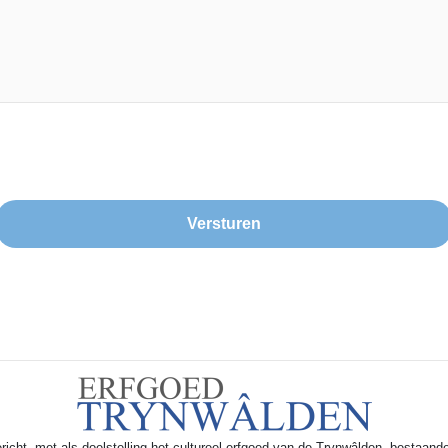
icht, met als doelstelling het cultureel erfgoed van de Trynwâlden, bestaande