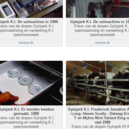
sjerk K.I. De vulmachine in 1988
Gytsjerk K.I. De vulmachine in 1
otos van de dorpen Gytsjerk K.I.
Fotos van de dorpen Gytsjerk K.
permawinning en verwerking K.I.
spermawinning en verwerking K.I
spermaverwerk
spermaverwerk
Disclaimer
Disclaimer
Gytsjerk K.I. Er worden kweken
Gytsjerk K.I. Freebrook Sexation
gemaakt. 1988
- Long- Haven Scotty - Dalweg Eri
otos van de dorpen Gytsjerk K.I.
T en Myhre Mint Valiant King 
permawinning en verwerking K.I.
stal.1988
spermaverwerk
Fotos van de dorpen Gytsjerk KI K