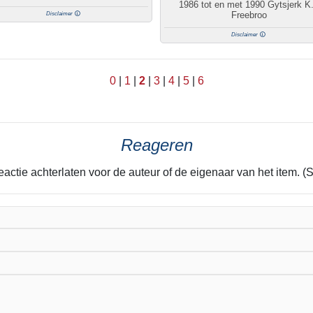
1986 tot en met 1990 Gytsjerk K.
Freebroo
Disclaimer
Disclaimer
0
|
1
|
2
|
3
|
4
|
5
|
6
Reageren
eactie achterlaten voor de auteur of de eigenaar van het item. (