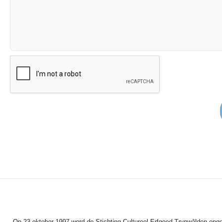
Op 23 oktober 1997 werd de Stichting Cultureel Erfgoed Trynwâlden opger