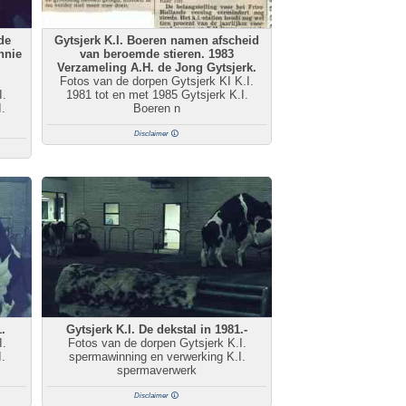
de
Gytsjerk K.I. Boeren namen afscheid
nnie
van beroemde stieren. 1983
Verzameling A.H. de Jong Gytsjerk.
Fotos van de dorpen Gytsjerk KI K.I.
I.
1981 tot en met 1985 Gytsjerk K.I.
.
Boeren n
Disclaimer
1.
Gytsjerk K.I. De dekstal in 1981.-
I.
Fotos van de dorpen Gytsjerk K.I.
.
spermawinning en verwerking K.I.
spermaverwerk
Disclaimer