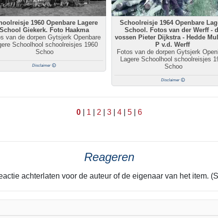
hoolreisje 1960 Openbare Lagere
Schoolreisje 1964 Openbare Lag
School Giekerk. Foto Haakma
School. Fotos van der Werff - 
os van de dorpen Gytsjerk Openbare
vossen Pieter Dijkstra - Hedde Mul
ere Schoolhool schoolreisjes 1960
P v.d. Werff
Schoo
Fotos van de dorpen Gytsjerk Open
Lagere Schoolhool schoolreisjes 1
Schoo
Disclaimer
Disclaimer
0
|
1
|
2
|
3
|
4
|
5
|
6
Reageren
eactie achterlaten voor de auteur of de eigenaar van het item. (