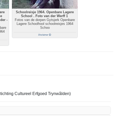
ere
Schoolreisje 1964. Openbare Lagere
de
School . Foto van der Werff 1
der -
Fotos van de dorpen Gytsjerk Openbare
Lagere Schoolhool schoolreisjes 1964
bare
Schoo
964
Disclaimer
Stichting Cultureel Erfgoed Trynwâlden)