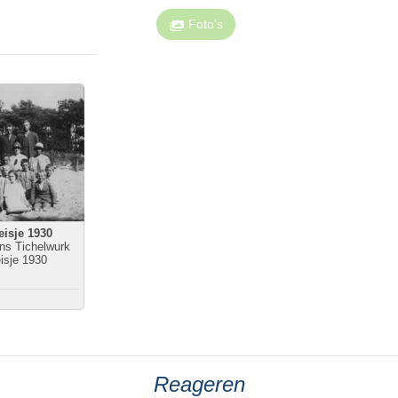
Foto’s
eisje 1930
ns Tichelwurk
isje 1930
Reageren