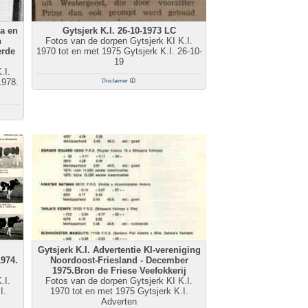
ra en
Gytsjerk K.I. 26-10-1973 LC
n
Fotos van de dorpen Gytsjerk KI K.I.
erde
1970 tot en met 1975 Gytsjerk K.I. 26-10-
19
.I.
1978.
Disclaimer
Gytsjerk K.I. Advertentie KI-vereniging
1974.
Noordoost-Friesland - December
1975.Bron de Friese Veefokkerij
.I.
Fotos van de dorpen Gytsjerk KI K.I.
I.
1970 tot en met 1975 Gytsjerk K.I.
Adverten