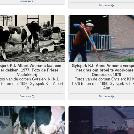
Disclaimer
Disclaimer
sjerk K.I. Albert Wiersma laat een
Gytsjerk K.I. Anne Annema verspr
ier dekken. 1977. Foto de Friese
het gras om broei te voorkome
Veefokkerij
Omstreeks 1979
tos van de dorpen Gytsjerk KI K.I.
Fotos van de dorpen Gytsjerk KI K
 tot en met 1980 Gytsjerk K.I. Albert
1976 tot en met 1980 Gytsjerk K.I.
W
Ann
Disclaimer
Disclaimer