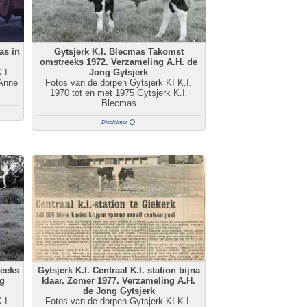
as in
Gytsjerk K.I. Blecmas Takomst
omstreeks 1972. Verzameling A.H. de
.I.
Jong Gytsjerk
 Anne
Fotos van de dorpen Gytsjerk KI K.I.
1970 tot en met 1975 Gytsjerk K.I.
Blecmas
Disclaimer
reeks
Gytsjerk K.I. Centraal K.I. station bijna
klaar. Zomer 1977. Verzameling A.H.
de Jong Gytsjerk
.I.
Fotos van de dorpen Gytsjerk KI K.I.