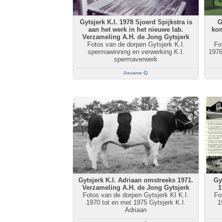
Gytsjerk K.I. 1978 Sjoerd Spijkstra is
G
aan het werk in het nieuwe lab.
kom
Verzameling A.H. de Jong Gytsjerk
Fotos van de dorpen Gytsjerk K.I.
Fo
spermawinning en verwerking K.I.
1976
spermaverwerk
Disclaimer
Gytsjerk K.I. Adriaan omstreeks 1971.
Gy
Verzameling A.H. de Jong Gytsjerk
1
Fotos van de dorpen Gytsjerk KI K.I.
Fo
1970 tot en met 1975 Gytsjerk K.I.
1
Adriaan