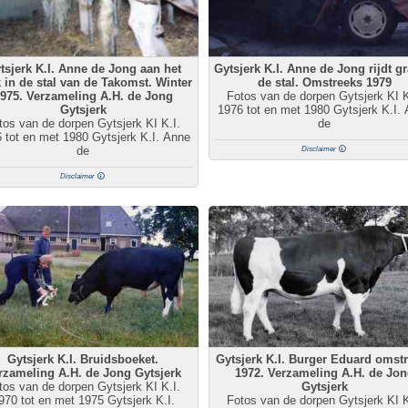
tsjerk K.I. Anne de Jong aan het
Gytsjerk K.I. Anne de Jong rijdt gr
 in de stal van de Takomst. Winter
de stal. Omstreeks 1979
975. Verzameling A.H. de Jong
Fotos van de dorpen Gytsjerk KI K
Gytsjerk
1976 tot en met 1980 Gytsjerk K.I.
tos van de dorpen Gytsjerk KI K.I.
de
 tot en met 1980 Gytsjerk K.I. Anne
de
Disclaimer
Disclaimer
Gytsjerk K.I. Bruidsboeket.
Gytsjerk K.I. Burger Eduard omst
rzameling A.H. de Jong Gytsjerk
1972. Verzameling A.H. de Jong
tos van de dorpen Gytsjerk KI K.I.
Gytsjerk
970 tot en met 1975 Gytsjerk K.I.
Fotos van de dorpen Gytsjerk KI K