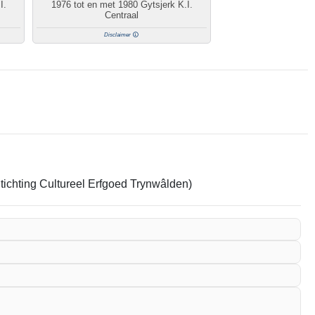
I.
1976 tot en met 1980 Gytsjerk K.I.
Centraal
Disclaimer
Stichting Cultureel Erfgoed Trynwâlden)