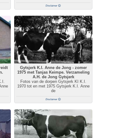
Disclaimer
eidt
Gytsjerk K.I. Anne de Jong - zomer
n.
1975 met Tanjas Keimpe. Verzameling
A.H. de Jong Gytsjerk
.I.
Fotos van de dorpen Gytsjerk KI K.I.
 Anne
1970 tot en met 1975 Gytsjerk K.I. Anne
de
Disclaimer