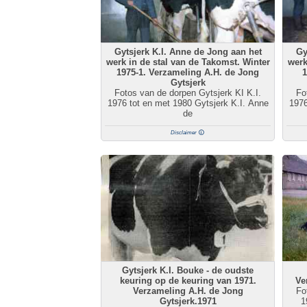
Gytsjerk K.I. Anne de Jong aan het
Gy
werk in de stal van de Takomst. Winter
werk
1975-1. Verzameling A.H. de Jong
1
Gytsjerk
Fotos van de dorpen Gytsjerk KI K.I.
Fo
1976 tot en met 1980 Gytsjerk K.I. Anne
1976
de
Disclaimer
Gytsjerk K.I. Bouke - de oudste
keuring op de keuring van 1971.
Ve
Verzameling A.H. de Jong
Fo
Gytsjerk.1971
1