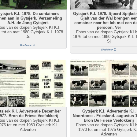
ytsjerk K.I. 1978. De containers
Gytsjerk K.I. 1978. Sjoerd Spijkst
en aan in Gytsjerk. Verzameling
Gjalt van der Wal brengen ee
A.H. de Jong Gytsjerk
container naar het lab met een d
tos van de dorpen Gytsjerk KI K.I.
persoon. Ver
 tot en met 1980 Gytsjerk K.I. 1978.
Fotos van de dorpen Gytsjerk KI K
De
1976 tot en met 1980 Gytsjerk K.I. 
Sj
Disclaimer
Disclaimer
tsjerk K.I. Advertentie December
Gytsjerk K.I. Advertentie K.I.
977. Bron de Friese Veefokkerij
Noordoost - Friesland. augustus 
tos van de dorpen Gytsjerk KI K.I.
Bron De Friese Veefokkerij
976 tot en met 1980 Gytsjerk K.I.
Fotos van de dorpen Gytsjerk KI K
Adverten
1970 tot en met 1975 Gytsjerk K.
Adverten