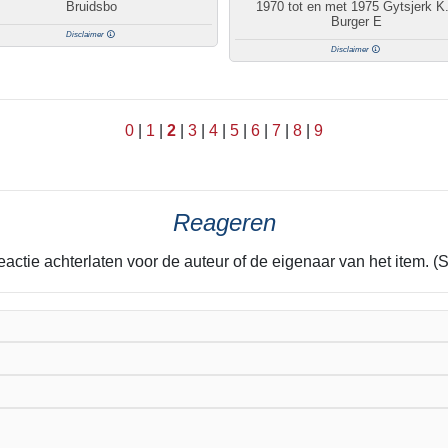
Bruidsbo
1970 tot en met 1975 Gytsjerk K.
Burger E
Disclaimer
Disclaimer
0
|
1
|
2
|
3
|
4
|
5
|
6
|
7
|
8
|
9
Reageren
eactie achterlaten voor de auteur of de eigenaar van het item. (