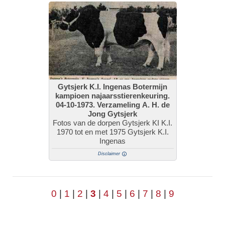
Gytsjerk K.I. Ingenas Botermijn
kampioen najaarsstierenkeuring.
04-10-1973. Verzameling A. H. de
Jong Gytsjerk
Fotos van de dorpen Gytsjerk KI K.I.
1970 tot en met 1975 Gytsjerk K.I.
Ingenas
Disclaimer
0
|
1
|
2
|
3
|
4
|
5
|
6
|
7
|
8
|
9