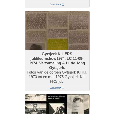
Disclaimer
Gytsjerk K.I. FRS
jublileumshow1974. LC 11-09-
1974. Verzameling A.H. de Jong
Gytsjerk.
Fotos van de dorpen Gytsjerk KI K.I.
1970 tot en met 1975 Gytsjerk K.I.
FRS jubl
Disclaimer