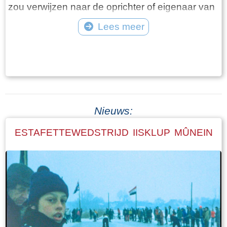
zou verwijzen naar de oprichter of eigenaar van
de kerk, ene 'Gye'. In 1439 werd de plaats
Lees meer
vermeld als 'Gheszerka', in 1511 als
Tekst: © Foto: ©
Geekerck(e) en in 1580 als Ghietercke. Aan een
oudere vermelding als Ghetzercka in 1242
wordt aan de echtheid ervan sterk getwijfeld.
(bron Wikipedia)
Nieuws:
ESTAFETTEWEDSTRIJD IISKLUP MÛNEIN