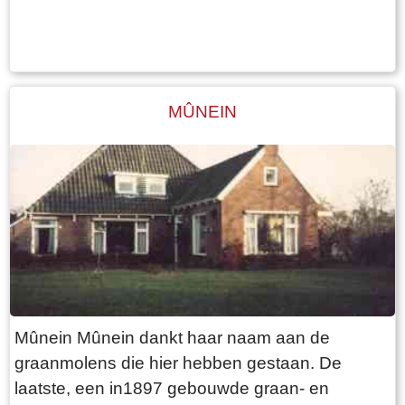
Tekst: © Foto: ©
de omgeving waarin zij zich daarna vestigden
bouwden ze meerdere huizen en natuurlijk ook
een kerk. Ze vernoemden de ontstane
buurtschappen naar hun eigen naam. Zo werd
MÛNEIN
Aldtsjerk naar de oudste zoon genoemd en
Oentsjerk zou door de zoon Oene gesticht zijn.
Gieke bouwde Gytsjerk, Rode werd Roodkerk,
Rypke stichtte Ryptsjerk, Tiete bouwde Tytsjerk
en Wynse was de grondlegger van Wyns. De
gehele streek werd later Trynwâlden genoemd,
naar het gebied van Tryntsjemuoi. Het fraaie
kunstwerk tegenover het dorpscafé wat in 1986
door Annet Haring gemaakt is, houdt de
Mûnein Mûnein dankt haar naam aan de
herinnering aan deze legende levendig. De
graanmolens die hier hebben gestaan. De
eerste bebouwing in Oentsjerk is waarschijnlijk
laatste, een in1897 gebouwde graan- en
ontstaan aan het einde van de Oenkerkervaart,