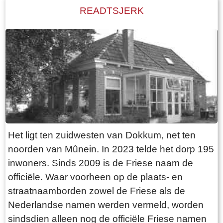
Trynwâlden Online
READTSJERK
Tytsjerksteradiel aangewezen als groeikern en
telt ongeveer 1792 inwoners (2015). Door deze
ontwikkeling kan Oentsjerk haar voorzieningen
in stand houden en verder bouwen aan haar
toekomst. De vereniging voor Dorpsbelangen in
Oentsjerk zet zich op velerlei wijze in voor de
ontwikkeling en de leefbaarheid van ons dorp.
De dorpskrant “De Koeketromp” wordt
eveneens gebruikt om de betrokkenheid en de
Het ligt ten zuidwesten van Dokkum, net ten
onderlinge samenhang in ons dorp te vergroten.
noorden van Mûnein. In 2023 telde het dorp 195
Bron: Jan van der Zwaag
inwoners. Sinds 2009 is de Friese naam de
officiële. Waar voorheen op de plaats- en
straatnaamborden zowel de Friese als de
Nederlandse namen werden vermeld, worden
sindsdien alleen nog de officiële Friese namen