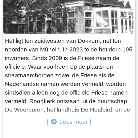
schitterende landgoed Stania State met zijn
fraaie Roodbaard tuin. Ten noorden van dit
landgoed loopt het oude bospad de Rode
Singel en bevinden zich de bosjes Griekenland
Het ligt ten zuidwesten van Dokkum, net ten
en Turkije. In dit mooie gebied zijn ook een
noorden van Mûnein. In 2023 telde het dorp 195
aantal nieuwe bossen aangeplant en bovendien
inwoners. Sinds 2009 is de Friese naam de
bevinden zich hier diverse ruiter- en
officiële. Waar voorheen op de plaats- en
wandelpaden. In de nabijheid van het prachtige
straatnaamborden zowel de Friese als de
sportveldencomplex zijn diverse wandelpaden,
Nederlandse namen werden vermeld, worden
een vijver en het vrij hoog gelegen
sindsdien alleen nog de officiële Friese namen
Kaetsjemuoibosk te vinden. Dit bosje ligt nog op
vermeld. Roodkerk ontstaan uit de buurtschap
de oorspronkelijke hoogte, want de meeste
De Weerburen, het landhuis De Healbird, en de
percelen zandgrond zijn in de vorige eeuw
boerderij De Seijewier. In vroeger tijden stond in
afgegraven en op een lager niveau gebracht.
Lees meer
Roodkerk een State: de Siccama State. De state
Ten westen van het dorp ligt een mooi open
Tekst: © Foto: ©
is voor 1700 gesloopt. Ten noordoosten van
weidelandschap met daarin nog een aantal in