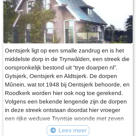
Oentsjerk ligt op een smalle zandrug en is het
middelste dorp in de Trynwâlden, een streek die
oorspronkelijk bestond uit “trye doarpen nl”.
Gytsjerk, Oentsjerk en Aldtsjerk. De dorpen
Mûnein, wat tot 1948 bij Oentsjerk behoorde, en
Roodkerk worden hier ook nog toe gerekend.
Volgens een bekende lengende zijn de dorpen
in deze streek ontstaan doordat hier vroeger
een rijke weduwe Tryntsje woonde met zeven
jongens. Haar zonen kregen ieder als erfdeel
Lees meer
een grote boerderij met veel land toebedeeld. In