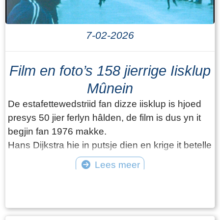
7-02-2026
Film en foto’s 158 jierrige Iisklup
Mûnein
De estafettewedstriid fan dizze iisklup is hjoed
presys 50 jier ferlyn hâlden, de film is dus yn it
begjin fan 1976 makke.
Hans Dijkstra hie in putsje dien en krige it betelle
mei in kamera. Doe nei Johannes kapper om in
Lees meer
pear bandsje dêr’t er hast in wyklean oan kwyt
©
wie. Dan fluch nei de iisbaan fan ‘e Mûnein om
opnamen te meitsjen. Elts skoot foarby, hast alle
fuotballers fan de Trynwâldsterboys wiene der,