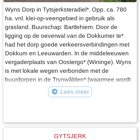
Wyns Dorp in Tytsjerksteradiel*. Opp. ca. 780
ha. vnl. klei-op-veengebied in gebruik als
grasland. Buurschap: Bartlehiem. Door de
ligging op de oeverwal van de Dokkumer Ie*
had het dorp goede verkeersverbindingen met
Dokkum en Leeuwarden. In de middeleeuwen
vergaderplaats van Oostergo* (Wininge). Wyns
is met lokale wegen verbonden met de
buurdorpen in de Trynwâlden* (waarmee wordt
samengewerkt) en vandaar met Leeuwarden. Er
Lees meer
zijn geen voorzieningen, afgezien van een vnl.
Tekst: © Foto: ©
toeristisch fietsen voetveer met naastgelegen
eetgelegenheid. De voorm. herv. Sint Vituskerk
(oorspr. 13e eeuw) wordt gebruikt door de PKN.
Bron: Encyslopedie van Friesland
GYTSJERK