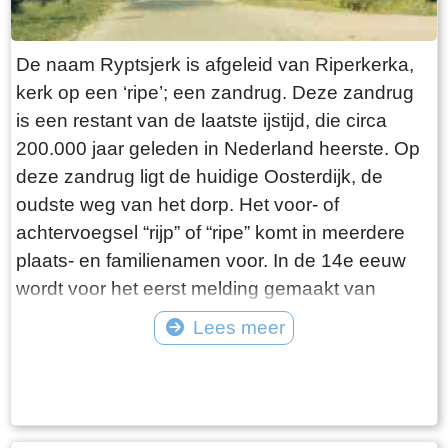
van der Zwaag
basisscholen, een praktijkschool voor
veehouderij en een aantal winkels en zakelijke
De naam Ryptsjerk is afgeleid van Riperkerka,
(familie)bedrijven. De grootste werkgever is het
kerk op een ‘ripe’; een zandrug. Deze zandrug
zorgcentrum “It Skewiel” wat in de hele
is een restant van de laatste ijstijd, die circa
Trynwâden opereert. De ouderen uit de
200.000 jaar geleden in Nederland heerste. Op
Trynwâden kunnen voor hun ontspanning
deze zandrug ligt de huidige Oosterdijk, de
terecht in het zorgcentrum Heemstra State,
oudste weg van het dorp. Het voor- of
waarop allerlei gebied wel wat te vinden is voor
achtervoegsel “rijp” of “ripe” komt in meerdere
de 55 plussers. Voor de Trynwâdster jongeren
plaats- en familienamen voor. In de 14e eeuw
worden er regelmatig discoavonden
wordt voor het eerst melding gemaakt van
georganiseerd in het BOB- gebouw of in
Riperkerka, een nederzetting van vissers,
Lees meer
kerkelijke gebouw Pro Rege. Verder valt nog te
turfmakers en rietsnijders. De rietcultuur en het
Tekst: © Foto: ©
vermelden dat de bekende muziekvereniging
turfmaken hield lange tijd stand. Het beeld “de
“De Bazuin?landelijk gezien behoorlijk op de
Leiker” herinnert nog aan het opbaggeren van
trom slaat en al vele grote prijzen heeft behaald.
de “klyn”, de grondstof voor turf. Bron:
Oentsjerk is destijds door de gemeente