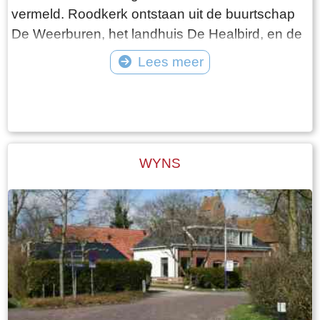
vermeld. Roodkerk ontstaan uit de buurtschap
De Weerburen, het landhuis De Healbird, en de
boerderij De Seijewier. In vroeger tijden stond in
Lees meer
Roodkerk een State: de Siccama State. De state
Tekst: © Foto: ©
is voor 1700 gesloopt. Ten noordoosten van
Roodkerk staat de poldermolen "de Hoop Bron:
Wikipedia
WYNS